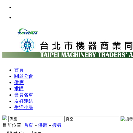
首頁
關於公會
供應
求購
會員名單
友好連結
生活小品
目前位置:
首頁
»
供應
»
搜尋