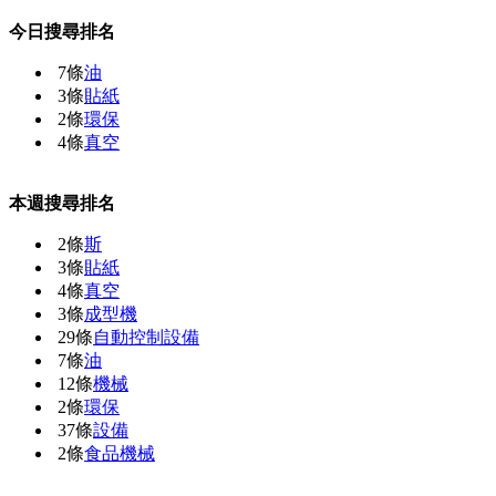
今日搜尋排名
7條
油
3條
貼紙
2條
環保
4條
真空
本週搜尋排名
2條
斯
3條
貼紙
4條
真空
3條
成型機
29條
自動控制設備
7條
油
12條
機械
2條
環保
37條
設備
2條
食品機械