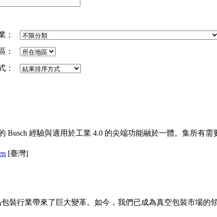
業：
區：
式：
 Busch 經驗與適用於工業 4.0 的尖端功能融於一體。集所有
en
[臺灣]
士為食品包裝行業帶來了巨大變革。如今，我們已成為
真空
包裝市場的領