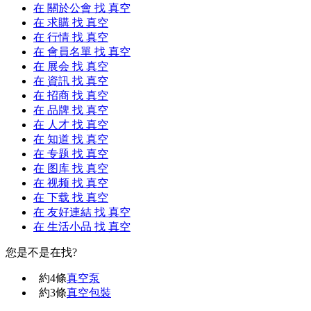
在
關於公會
找 真空
在
求購
找 真空
在
行情
找 真空
在
會員名單
找 真空
在
展会
找 真空
在
資訊
找 真空
在
招商
找 真空
在
品牌
找 真空
在
人才
找 真空
在
知道
找 真空
在
专题
找 真空
在
图库
找 真空
在
视频
找 真空
在
下载
找 真空
在
友好連結
找 真空
在
生活小品
找 真空
您是不是在找?
約
4
條
真空泵
約
3
條
真空包裝