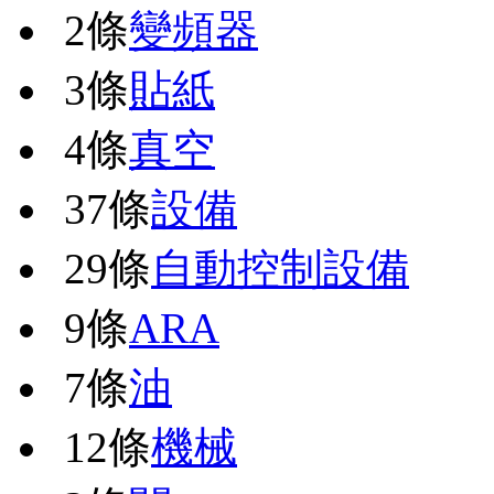
2條
變頻器
3條
貼紙
4條
真空
37條
設備
29條
自動控制設備
9條
ARA
7條
油
12條
機械