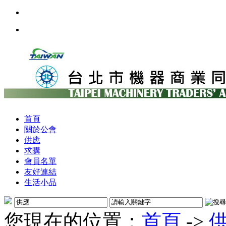
首頁
關於公會
供應
求購
會員名單
友好連結
生活小品
您現在的位置：
首頁
->