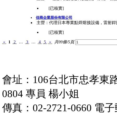
[已核實]
佳商企業股份有限公司
主營：代理日本專業點焊熔接設備，雷射銲
[已核實]
«
1
2
…
3
…
4
5
»
共99條/5頁
會址：106台北市忠孝東路四段
0804 專員 楊小姐
傳真：02-2721-0660 