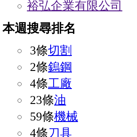
裕弘企業有限公司
本週搜尋排名
3條
切割
2條
鎢鋼
4條
工廠
23條
油
59條
機械
4條
刀具