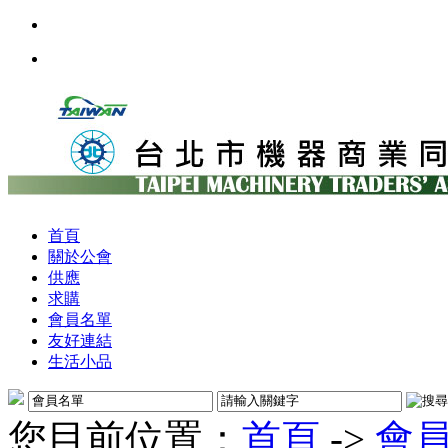
首頁
關於公會
供應
求購
會員名單
友好連結
生活小品
您目前位置：
首頁
->
會