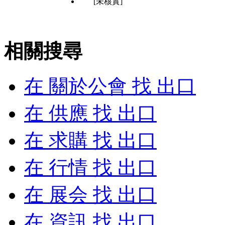
[未核實]
相關搜尋
在
關於公會
找 出口
在
供應
找 出口
在
求購
找 出口
在
行情
找 出口
在
展会
找 出口
在
資訊
找 出口