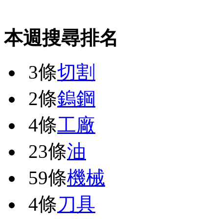
本週搜尋排名
3條
切割
2條
鎢鋼
4條
工廠
23條
油
59條
機械
4條
刀具