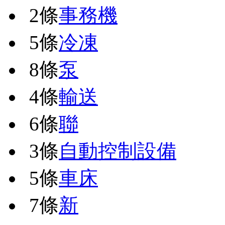
2條
事務機
5條
冷凍
8條
泵
4條
輸送
6條
聯
3條
自動控制設備
5條
車床
7條
新