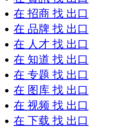
在
招商
找 出口
在
品牌
找 出口
在
人才
找 出口
在
知道
找 出口
在
专题
找 出口
在
图库
找 出口
在
视频
找 出口
在
下载
找 出口