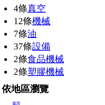
4條
真空
12條
機械
7條
油
37條
設備
2條
食品機械
2條
塑膠機械
依地區瀏覽
臺灣