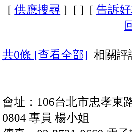
[
供應搜尋
] [
] [
告訴好
共
0
條 [查看全部]
相關評
會址：106台北市忠孝東路四段
0804 專員 楊小姐