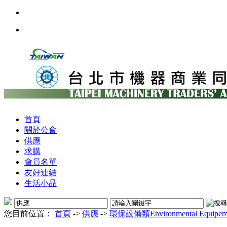
首頁
關於公會
供應
求購
會員名單
友好連結
生活小品
您目前位置：
首頁
->
供應
->
環保設備類Environmental Equipem