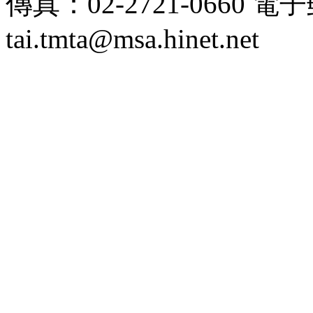
傳真：02-2721-0660 
tai.tmta@msa.hinet.net