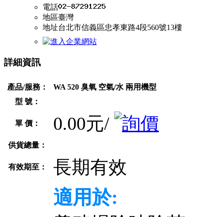
電話
地區
臺灣
地址
台北市信義區忠孝東路4段560號13樓
詳細資訊
產品/服務：
WA 520 臭氧 空氣/水 兩用機型
型 號：
0.00元/
單 價：
供貨總量：
長期有效
有效期至：
適用於: