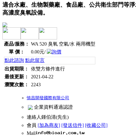
適合水廠、生物製藥廠、食品廠、公共衛生部門等淨
高濃度臭氧設備。
產品/服務：
WA 520 臭氧 空氣/水 兩用機型
單 價：
0.00元/
點此諮詢
點此留言
出貨期限：
依雙方條件進行
最後更新：
2021-04-22
瀏覽次數：
2243
慎昌開發國際有限公司
企業資料通過認證
連絡人
鍾伯清(先生)
會員
[加為商友]
[發送信件]
[收藏公司]
Mail