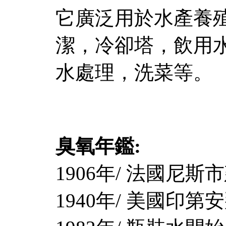
它廣泛用於水產養
潔，冷卻塔，飲用
水處理，洗菜等。
臭氧年鑑:
1906年/ 法國尼
1940年/ 美國印