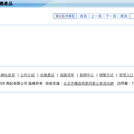
應產品
第
1
頁/共
0
頁
首頁
上一頁
下一頁
尾頁
網站首頁
|
公司介紹
|
供應產品
|
採購清單
|
新聞中心
|
聯繫方式
|
管理入口
2026 商鈺有限公司 版權所有 技術支援：
台北市機器商業同業公會資訊網
訪問量：72