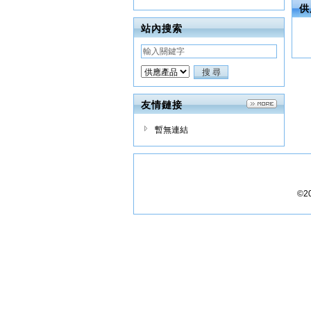
供
站內搜索
友情鏈接
暫無連結
©