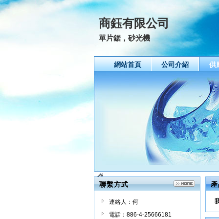
商鈺有限公司
單片鋸，砂光機
網站首頁
公司介紹
供
聯繫方式
產
連絡人：何
電話：886-4-25666181