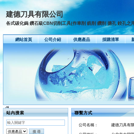
建德刀具有限公司
各式碳化鎢 鑽石級CBN切削工具(作車削 銑削 鑽削 搪孔 鉸孔之
網站首頁
公司介紹
供應產品
採購清單
站內搜索
聯繫方式
公司名稱：
建德刀具有