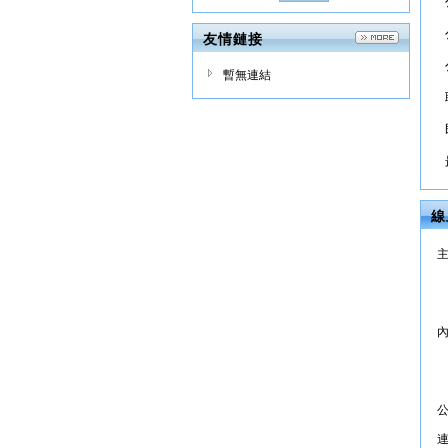
友情鏈接
暫無連結
線