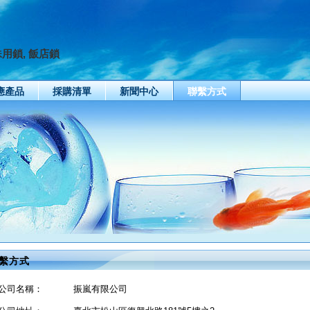
殊用鎖, 飯店鎖
應產品
採購清單
新聞中心
聯繫方式
繫方式
公司名稱：
振嵐有限公司