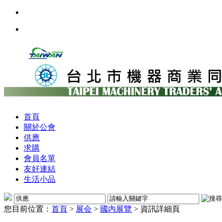
首頁
關於公會
供應
求購
會員名單
友好連結
生活小品
您目前位置：
首頁
>
展会
>
國內展覽
> 資訊詳細頁