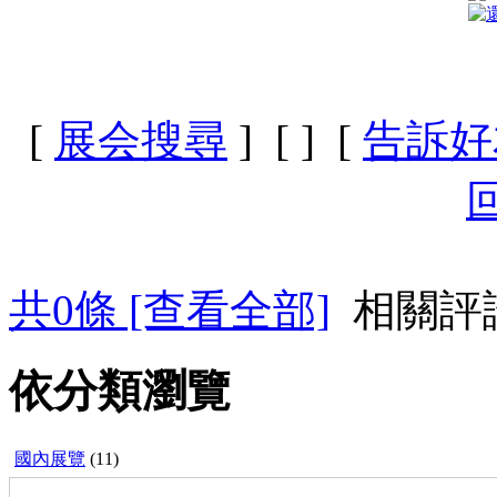
[
展会搜尋
] [
] [
告訴好
共
0
條 [查看全部]
相關評
依分類瀏覽
國內展覽
(11)