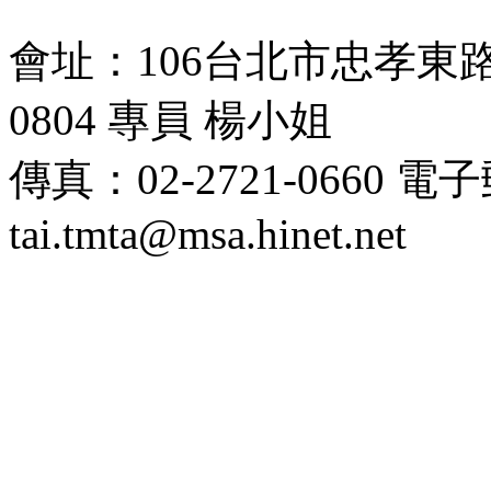
會址：106台北市忠孝東路四段
0804 專員 楊小姐
傳真：02-2721-0660 
tai.tmta@msa.hinet.net