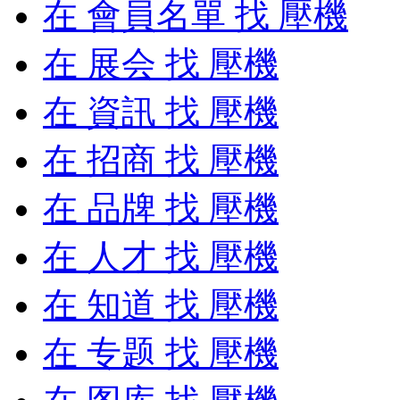
在
會員名單
找 壓機
在
展会
找 壓機
在
資訊
找 壓機
在
招商
找 壓機
在
品牌
找 壓機
在
人才
找 壓機
在
知道
找 壓機
在
专题
找 壓機