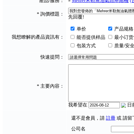
產品/服務：
»
Mehrer米勒無油氣體壓縮機
*
詢價標題：
先回覆!
单价
产品规格
我想瞭解的產品資訊有：
能否提供样品
最小订货
包装方式
质量/安
快速提問：
*
主要內容：
我希望在
日
還不是會員，請
註冊
或 請留
公司名