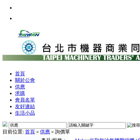
首頁
關於公會
供應
求購
會員名單
友好連結
生活小品
目前位置:
首頁
»
供應
» 詢價單