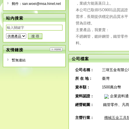
，業績方能蒸蒸日上。
郵件：san.woei@msa.hinet.net
本公司已取得ISO9001品質
需求，長期提供穩定的品質水平
站內搜索
營為目標。
主要產品，我要賣：
不銹鋼管，鍍鋅鋼管，鐵管零件
料。
友情鏈接
公司檔案
暫無連結
公司名稱：
三瑋五金有限公
所 在 地：
臺灣
資本額：
1500萬台幣
資料認證：
企業資料通
經營範圍：
鐵管零件、凡
主營行業：
機械五金工具類 Har