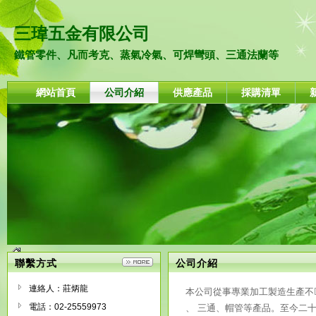
三瑋五金有限公司
鐵管零件、凡而考克、蒸氣冷氣、可焊彎頭、三通法蘭等
網站首頁
公司介紹
供應產品
採購清單
聯繫方式
公司介紹
連絡人：莊炳龍
本公司從事專業加工製造生產不
電話：02-25559973
、 三通、帽管等產品。至今二